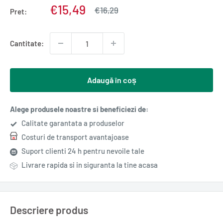
Pret
€15,49
Pret
€16,29
Pret:
normal
redus
Cantitate:
Adaugă în coș
Alege produsele noastre si beneficiezi de:
Calitate garantata a produselor
Costuri de transport avantajoase
Suport clienti 24 h pentru nevoile tale
Livrare rapida si in siguranta la tine acasa
Descriere produs