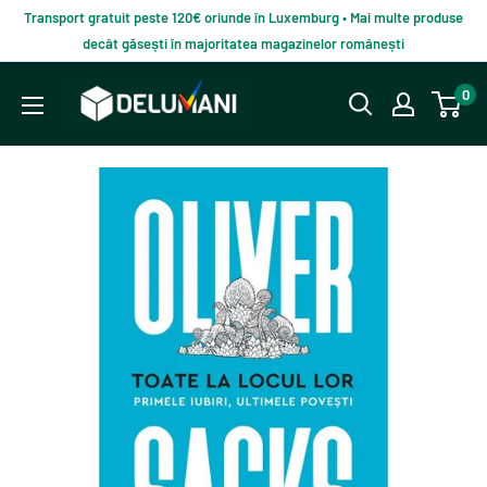
Du-
Transport gratuit peste 120€ oriunde în Luxemburg • Mai multe produse
te
decât găsești în majoritatea magazinelor românești
la
Delumani
0
continut
–
Magazin
românesc
online