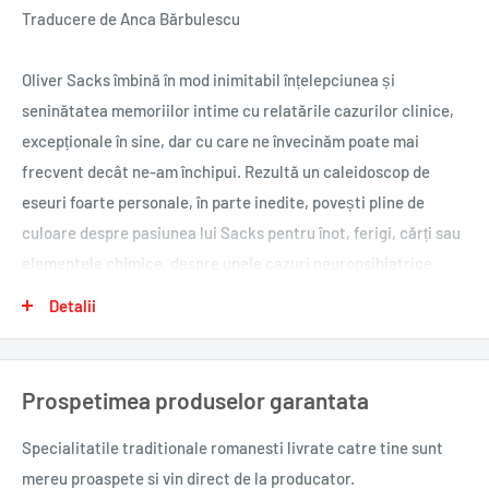
Traducere de Anca Bărbulescu
Oliver Sacks îmbină în mod inimitabil înțelepciunea și
seninătatea memoriilor intime cu relatările cazurilor clinice,
excepționale în sine, dar cu care ne învecinăm poate mai
frecvent decât ne-am închipui. Rezultă un caleidoscop de
eseuri foarte personale, în parte inedite, povești pline de
culoare despre pasiunea lui Sacks pentru înot, ferigi, cărți sau
elementele chimice, despre unele cazuri neuropsihiatrice
deosebite cu care s-a intersectat (schizofrenie, demență,
Detalii
Alzheimer, tulburarea bipolară etc.), despre întâlnirile
miraculoase care fixează destinul unui om ori despre
amenințările lumii actuale. Descoperim aici aceeași empatie
Prospetimea produselor garantata
cu care ne-a obișnuit autorul, aceeași erudiție și întindere
enciclopedică, aceeași fascinație pentru natura umană și
Specialitatile traditionale romanesti
livrate catre tine sunt
misterul ei. Meditativă și luminoasă, aceasta e cartea de
mereu proaspete si vin direct de la producator.