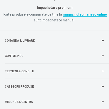
Impachetare premium
Toate
produsele
cumparate de tine la
magazinul romanesc online
sunt impachetate manual.
COMANDĂ & LIVRARE
Întrebări frecvente
CONTUL MEU
Livrare gratuită
Livrare în Europa
Intră în cont
TERMENI & CONDIȚII
Comenzile mele
Modificare adresă
Politica de confidențialitate
CATEGORII PRODUSE
Cont nou
Politica de returnare
Recuperează parola
Termeni și condiții
Produse din carne
MISIUNEA NOASTRA
Comandă ca oaspete
Politica de expediere
Dulciuri și snacks