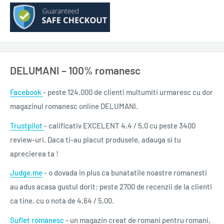
complexității existenței umane.” — New York Journal of Books
Titlu: Toate la locul lor
Subtitlu: Primele iubiri, ultimele povești
An apariție: 2021
DELUMANI – 100% romanesc
Ediție: I
Pagini: 284
Facebook
- peste 124.000 de clienti multumiti urmaresc cu dor
Format: 13x20 cm
magazinul romanesc online DELUMANI.
ISBN: 978-973-50-7148-6
Trustpilot
- calificativ EXCELENT 4,4 / 5,0 cu peste 3400
Colecție: Seria de autor Oliver Sacks
review-uri. Daca ti-au placut produsele, adauga si tu
Domeniu: eseistică, ştiinţă
aprecierea ta !
Autor: Oliver Sacks
Traducere: Anca Bărbulescu
Judge.me
- o dovada in plus ca bunatatile noastre romanesti
au adus acasa gustul dorit: peste 2700 de recenzii de la clienti
0,320 g
ca tine, cu o nota de 4,64 / 5,00.
Suflet romanesc
- un magazin creat de romani pentru romani,