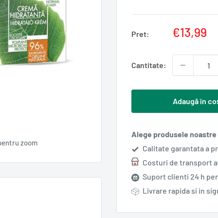
Pret
€13,99
Pret:
redus
Cantitate:
Adaugă în co
Alege produsele noastre s
pentru zoom
Calitate garantata a p
Costuri de transport 
Suport clienti 24 h pen
Livrare rapida si in si