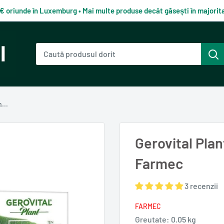
0€ oriunde în Luxemburg • Mai multe produse decât găsești în majori
...
Gerovital Pla
Farmec
3 recenzii
FARMEC
Greutate:
0.05 kg