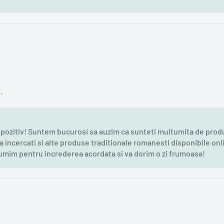
.
zitiv! Suntem bucurosi sa auzim ca sunteti multumita de produs
a incercati si alte produse traditionale romanesti disponibile onli
tumim pentru increderea acordata si va dorim o zi frumoasa!