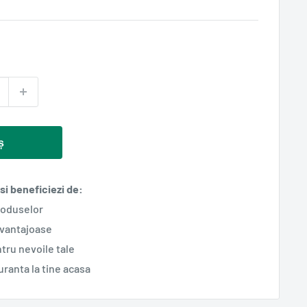
ș
i beneficiezi de:
roduselor
avantajoase
tru nevoile tale
guranta la tine acasa