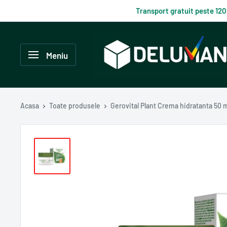
Du-
Transport gratuit peste 12
te
la
Delumani
continut
–
Meniu
Magazin
românesc
online
Acasa
Toate produsele
Gerovital Plant Crema hidratanta 50 m