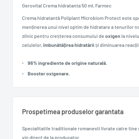
Gerovital Crema hidratanta 50 ml, Farmec
Crema hidratantă Poliplant Microbiom Protect este sp
menținerea unui nivel optim de hidratare a tenurilor no
zilnic pentru creșterea consumului de
oxigen
la nivelu
celulelor,
îmbunătățirea
hidratării
și diminuarea reacții
96% ingrediente de origine naturală.
Booster oxigenare.
Prospetimea produselor garantata
Specialitatile traditionale romanesti
livrate catre tin
vin direct de la producator.