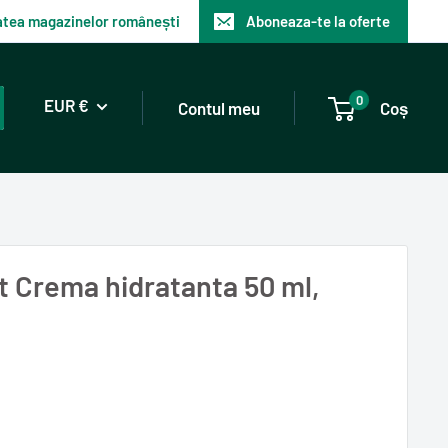
tatea magazinelor românești
Aboneaza-te la oferte
0
EUR €
Contul meu
Coș
nt Crema hidratanta 50 ml,