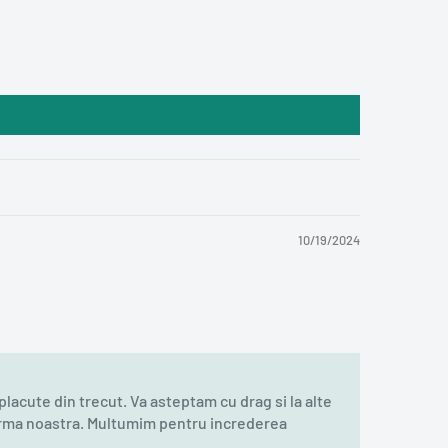
10/19/2024
cute din trecut. Va asteptam cu drag si la alte
tforma noastra. Multumim pentru increderea