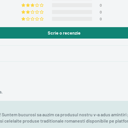
0
0
0
Scrie o recenzie
a.
ntem bucurosi sa auzim ca produsul nostru v-a adus amintiri pla
ti si celelalte produse traditionale romanesti disponibile pe pla