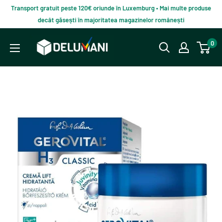
Du-
Transport gratuit peste 120€ oriunde în Luxemburg • Mai multe produse
te
decât găsești în majoritatea magazinelor românești
la
Delumani
0
continut
–
Magazin
românesc
online