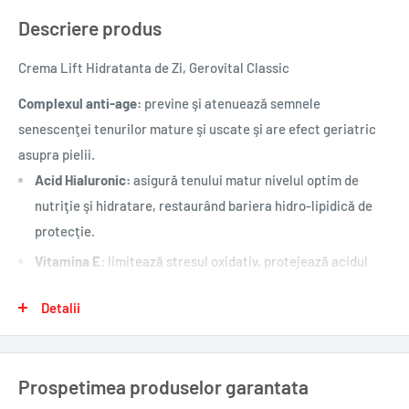
Descriere produs
Crema Lift Hidratanta de Zi, Gerovital Classic
Complexul anti-age:
previne şi atenuează semnele
senescenţei tenurilor mature şi uscate şi are efect geriatric
asupra pielii.
Acid Hialuronic:
asigură tenului matur nivelul optim de
nutriţie şi hidratare, restaurând bariera hidro-lipidică de
protecţie.
Vitamina E
: limitează stresul oxidativ, protejează acidul
hialuronic, fibrele de colagen şi elastina.
Detalii
Juvinity
: întârzie îmbătrânirea metabolică şi a nucleului
celulelor, revigorează replicarea celulară.
Juvinity,
noul ingredient ce face parte din Complexul anti-age
Prospetimea produselor garantata
este numit şi Complexul tinereţii, Rezervorul de tinereţe