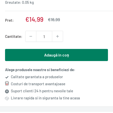
Greutate:
0.05 kg
Pret
€14,99
Pret
€16,99
Pret:
normal
redus
Cantitate:
Adaugă în coș
Alege produsele noastre si beneficiezi de:
Calitate garantata a produselor
Costuri de transport avantajoase
Suport clienti 24 h pentru nevoile tale
Livrare rapida si in siguranta la tine acasa