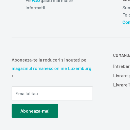
Pe
FAQ
gasiti mai multe
informatii.
Sun
Fol
Con
COMANDĂ
Aboneaza-te la reduceri si noutati pe
Întrebăr
magazinul romanesc online Luxemburg
Livrare 
!
Livrare 
Emailul tau
Aboneaza-ma!