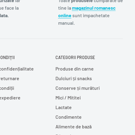
urizate
iar
Toate
produsele
cumparate de
e face la
tine la
magazinul romanesc
ata.
online
sunt impachetate
manual.
ONDIȚII
CATEGORII PRODUSE
confidențialitate
Produse din carne
 returnare
Dulciuri și snacks
condiții
Conserve și murături
 expediere
Mici / Mititei
Lactate
Condimente
Alimente de bază