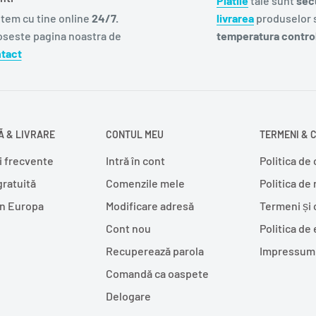
Platile
tale sunt
sec
tem cu tine online
24/7.
livrarea
produselor s
oseste pagina noastra de
temperatura control
tact
 & LIVRARE
CONTUL MEU
TERMENI & C
i frecvente
Intră în cont
Politica de 
gratuită
Comenzile mele
Politica de
în Europa
Modificare adresă
Termeni și 
Cont nou
Politica de
Recuperează parola
Impressum
Comandă ca oaspete
Delogare