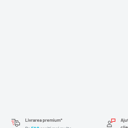
Livrarea premium*
Aju
clie