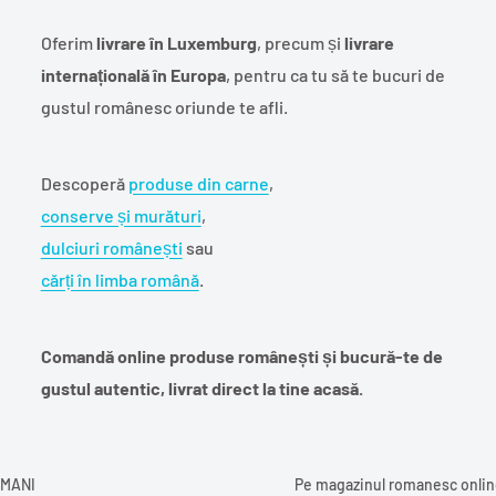
Oferim
livrare în Luxemburg
, precum și
livrare
internațională în Europa
, pentru ca tu să te bucuri de
gustul românesc oriunde te afli.
Descoperă
produse din carne
,
conserve și murături
,
dulciuri românești
sau
cărți în limba română
.
Comandă online produse românești și bucură-te de
gustul autentic, livrat direct la tine acasă.
UMANI
Pe magazinul romanesc online