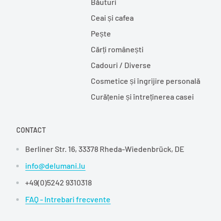
Băuturi
Ceai și cafea
Pește
Cărți românești
Cadouri / Diverse
Cosmetice și îngrijire personală
Curățenie și întreținerea casei
CONTACT
Berliner Str. 16, 33378 Rheda-Wiedenbrück, DE
info@delumani.lu
+49(0)5242 9310318
FAQ - Intrebari frecvente