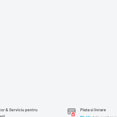
tor & Serviciu pentru
Plata si livrare
nti