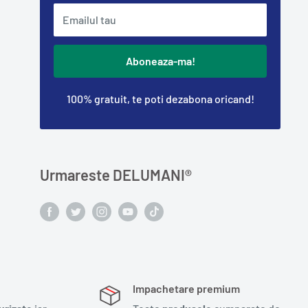
Emailul tau
Aboneaza-ma!
100% gratuit, te poti dezabona oricand!
Urmareste DELUMANI®️
Impachetare premium