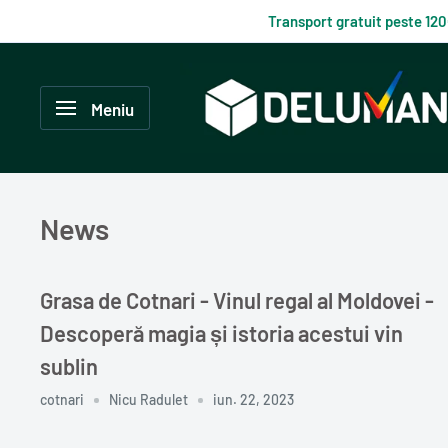
Du-
Transport gratuit peste 12
te
la
Delumani
continut
–
Meniu
Magazin
românesc
online
News
Grasa de Cotnari - Vinul regal al Moldovei -
Descoperă magia și istoria acestui vin
sublin
cotnari
Nicu Radulet
iun. 22, 2023