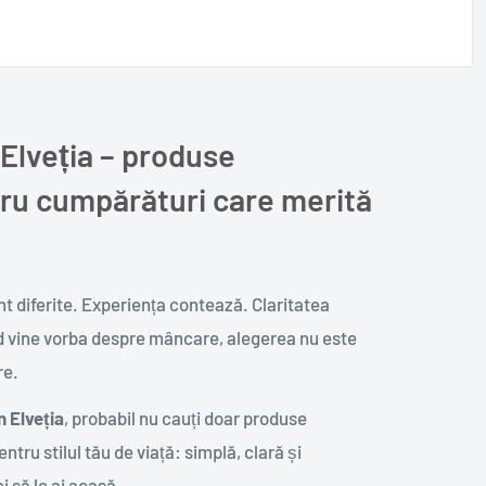
Elveția – produse
ru cumpărături care merită
t diferite. Experiența contează. Claritatea
nd vine vorba despre mâncare, alegerea nu este
re.
 Elveția
, probabil nu cauți doar produse
tru stilul tău de viață: simplă, clară și
i să le ai acasă.