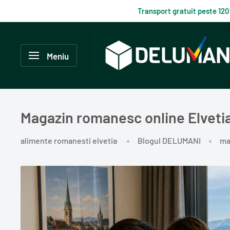
Du-
Transport gratuit peste 12
te
la
Delumani
continut
–
Meniu
Magazin
românesc
online
Magazin romanesc online Elveti
alimente romanesti elvetia
Blogul DELUMANI
ma