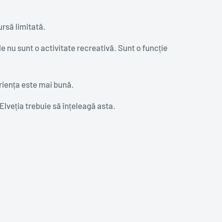
ursă limitată.
le nu sunt o activitate recreativă. Sunt o funcție
riența este mai bună.
lveția trebuie să înțeleagă asta.