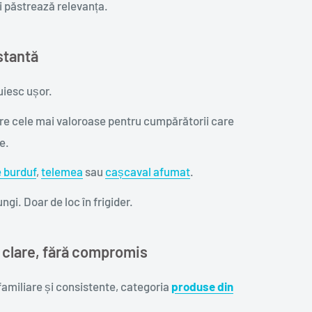
i păstrează relevanța.
stantă
uiesc ușor.
e cele mai valoroase pentru cumpărătorii care
e.
 burduf
,
telemea
sau
cașcaval afumat
.
ngi. Doar de loc în frigider.
 clare, fără compromis
amiliare și consistente, categoria
produse din