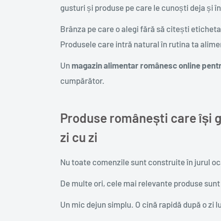
gusturi și produse pe care le cunoști deja și î
Brânza pe care o alegi fără să citești eticheta 
Produsele care intră natural în rutina ta alim
Un
magazin alimentar românesc online pentr
cumpărător.
Produse românești care își gă
zi cu zi
Nu toate comenzile sunt construite în jurul oc
De multe ori, cele mai relevante produse sunt 
Un mic dejun simplu. O cină rapidă după o zi 