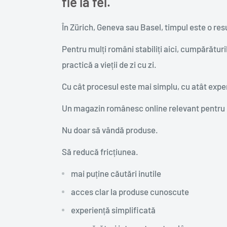
fie la fel.
În Zürich, Geneva sau Basel, timpul este o res
Pentru mulți români stabiliți aici, cumpărături
practică a vieții de zi cu zi.
Cu cât procesul este mai simplu, cu atât expe
Un magazin românesc online relevant pentru E
Nu doar să vândă produse.
Să reducă fricțiunea.
mai puține căutări inutile
acces clar la produse cunoscute
experiență simplificată