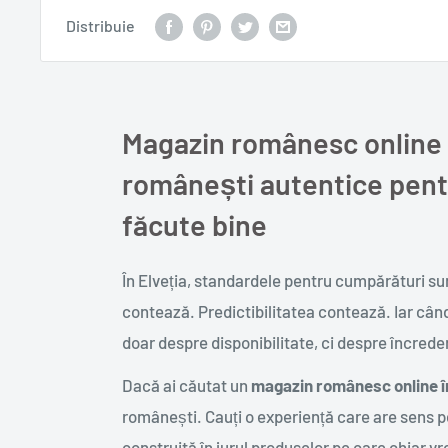
Distribuie
Magazin românesc online 
românești autentice pent
făcute bine
În Elveția, standardele pentru cumpărături sun
contează. Predictibilitatea contează. Iar câ
doar despre disponibilitate, ci despre încrede
Dacă ai căutat un
magazin românesc online în
românești. Cauți o experiență care are sens pen
construită în jurul produselor pe care chiar vre