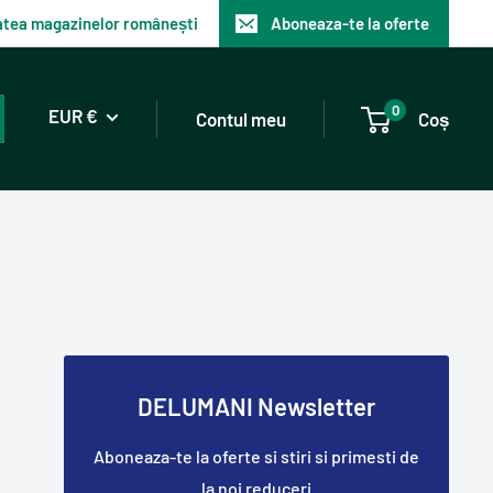
tatea magazinelor românești
Aboneaza-te la oferte
0
EUR €
Contul meu
Coș
DELUMANI Newsletter
Aboneaza-te la oferte si stiri si primesti de
la noi reduceri