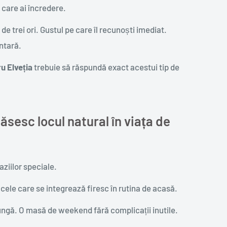
n care ai încredere.
de trei ori. Gustul pe care îl recunoști imediat.
entară.
u Elveția
trebuie să răspundă exact acestui tip de
sesc locul natural în viața de
aziilor speciale.
cele care se integrează firesc în rutina de acasă.
lungă. O masă de weekend fără complicații inutile.