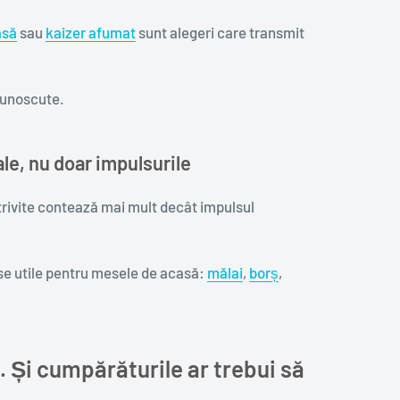
asă
sau
kaizer afumat
sunt alegeri care transmit
cunoscute.
le, nu doar impulsurile
trivite contează mai mult decât impulsul
se utile pentru mesele de acasă:
mălai
,
borș
,
. Și cumpărăturile ar trebui să