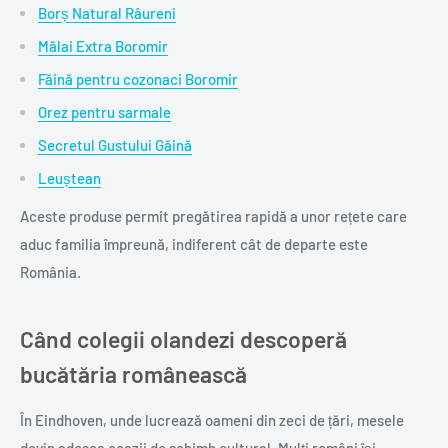
Borș Natural Râureni
Mălai Extra Boromir
Făină pentru cozonaci Boromir
Orez pentru sarmale
Secretul Gustului Găină
Leuștean
Aceste produse permit pregătirea rapidă a unor rețete care
aduc familia împreună, indiferent cât de departe este
România.
Când colegii olandezi descoperă
bucătăria românească
În Eindhoven, unde lucrează oameni din zeci de țări, mesele
devin adesea ocazii de schimb cultural. Mulți români își