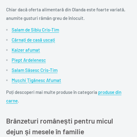
Chiar dacă oferta alimentară din Olanda este foarte variată,
anumite gusturi rămân greu de înlocuit.
Salam de Sibiu Cris-Tim
Cârnați de casă uscați
Kaizer afumat
Piept Ardelenesc
Salam Săsesc Cris-Tim
Mușchi Țigănesc Afumat
Poți descoperi mai multe produse în categoria
produse din
carne
.
Brânzeturi românești pentru micul
dejun și mesele în familie