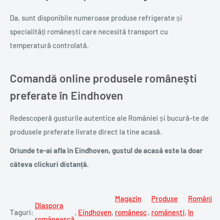
Da, sunt disponibile numeroase produse refrigerate și
specialități românești care necesită transport cu
temperatură controlată.
Comandă online produsele românești
preferate în Eindhoven
Redescoperă gusturile autentice ale României și bucură-te de
produsele preferate livrate direct la tine acasă.
Oriunde te-ai afla în Eindhoven, gustul de acasă este la doar
câteva clickuri distanță.
Magazin
Produse
Români
Diaspora
Taguri:
,
Eindhoven
,
românesc
,
românești
,
în
românească