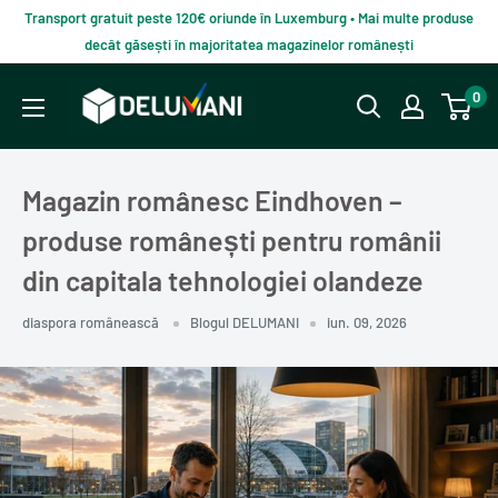
Du-
Transport gratuit peste 120€ oriunde în Luxemburg • Mai multe produse
te
decât găsești în majoritatea magazinelor românești
la
Delumani
0
continut
–
Magazin
românesc
Magazin românesc Eindhoven –
online
produse românești pentru românii
din capitala tehnologiei olandeze
diaspora românească
Blogul DELUMANI
iun. 09, 2026