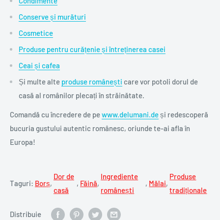
Condimente
Conserve și murături
Cosmetice
Produse pentru curățenie și întreținerea casei
Ceai și cafea
Și multe alte
produse românești
care vor potoli dorul de
casă al românilor plecați în străinătate.
Comandă cu încredere de pe
www.delumani.de
și redescoperă
bucuria gustului autentic românesc, oriunde te-ai afla în
Europa!
Dor de
Ingrediente
Produse
Taguri:
Borș
,
,
Făină
,
,
Mălai
,
casă
românești
tradiționale
Distribuie