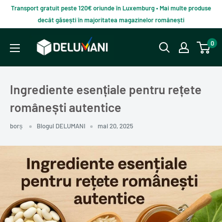
Du-
Transport gratuit peste 120€ oriunde în Luxemburg • Mai multe produse
te
decât găsești în majoritatea magazinelor românești
la
Delumani
0
continut
–
Magazin
românesc
Ingrediente esențiale pentru rețete
online
românești autentice
borș
Blogul DELUMANI
mai 20, 2025