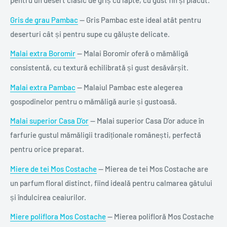
pentru un desert clasic de griș cu lapte, cu gust fin și plăcut.
Gris de grau Pambac
— Gris Pambac este ideal atât pentru
deserturi cât și pentru supe cu găluște delicate.
Malai extra Boromir
— Malai Boromir oferă o mămăligă
consistentă, cu textură echilibrată și gust desăvârșit.
Malai extra Pambac
— Malaiul Pambac este alegerea
gospodinelor pentru o mămăligă aurie și gustoasă.
Malai superior Casa D'or
— Malai superior Casa D’or aduce în
farfurie gustul mămăligii tradiționale românești, perfectă
pentru orice preparat.
Miere de tei Mos Costache
— Mierea de tei Mos Costache are
un parfum floral distinct, fiind ideală pentru calmarea gâtului
și îndulcirea ceaiurilor.
Miere poliflora Mos Costache
— Mierea polifloră Mos Costache