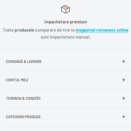
Impachetare premium
Toate
produsele
cumparate de tine la
magazinul romanesc online
sunt impachetate manual.
COMANDĂ & LIVRARE
Întrebări frecvente
CONTUL MEU
Livrare gratuită
Livrare în Europa
Intră în cont
TERMENI & CONDIȚII
Comenzile mele
Modificare adresă
Politica de confidențialitate
CATEGORII PRODUSE
Cont nou
Politica de returnare
Recuperează parola
Termeni și condiții
Produse din carne