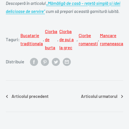
Descoperă în articolul
„Mămăligă de casă – rețetă simplă și idei
delicioase de servire”
cum să prepari această garnitură iubită.
Ciorba
Ciorba
Bucatarie
Ciorbe
Mancare
Taguri:
,
de
,
de pui a
,
,
traditionala
romanesti
romaneasca
burta
la grec
Distribuie
Articolul precedent
Articolul urmatorul