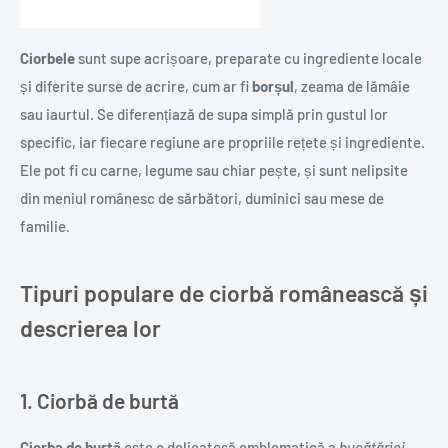
Ciorbele
sunt supe acrișoare, preparate cu ingrediente locale
și diferite surse de acrire, cum ar fi
borșul
, zeama de lămâie
sau iaurtul. Se diferențiază de supa simplă prin gustul lor
specific, iar fiecare regiune are propriile rețete și ingrediente.
Ele pot fi cu carne, legume sau chiar pește, și sunt nelipsite
din meniul românesc de sărbători, duminici sau mese de
familie.
Tipuri populare de ciorbă românească și
descrierea lor
1. Ciorbă de burtă
Ciorba de burtă
este o delicatesă emblematică a
bucătăriei