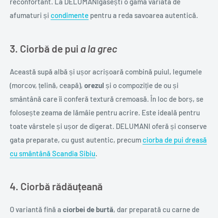
reconfortant. La DELUMANIgăsești o gamă variată de
afumaturi și
condimente
pentru a reda savoarea autentică.
3. Ciorbă de pui
a la grec
Această supă albă și ușor acrișoară combină puiul, legumele
(morcov, țelină, ceapă),
orezul
și o compoziție de ou și
smântână care îi conferă textură cremoasă. În loc de borș, se
folosește zeama de lămâie pentru acrire. Este ideală pentru
toate vârstele și ușor de digerat. DELUMANI oferă și conserve
gata preparate, cu gust autentic, precum
ciorba de pui dreasă
cu smântână Scandia Sibiu
.
4. Ciorbă rădăuțeană
O variantă fină a
ciorbei de burtă
, dar preparată cu carne de