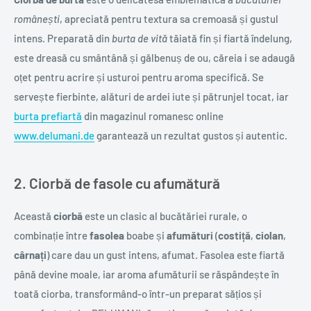
românești
, apreciată pentru textura sa cremoasă și gustul
intens. Preparată din
burta de vită
tăiată fin și fiartă îndelung,
este dreasă cu smântână și gălbenuș de ou, căreia i se adaugă
oțet pentru acrire și usturoi pentru aroma specifică. Se
servește fierbinte, alături de ardei iute și pătrunjel tocat, iar
burta prefiartă
din magazinul romanesc online
www.delumani.de
garantează un rezultat gustos și autentic.
2. Ciorbă de fasole cu afumătură
Această
ciorbă
este un clasic al bucătăriei rurale, o
combinație între
fasolea
boabe și
afumături
(
costiță
,
ciolan
,
cârnați
) care dau un gust intens, afumat. Fasolea este fiartă
până devine moale, iar aroma afumăturii se răspândește în
toată ciorba, transformând-o într-un preparat sățios și