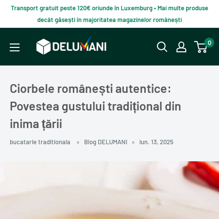
Du-
Transport gratuit peste 120€ oriunde în Luxemburg • Mai multe produse
te
decât găsești în majoritatea magazinelor românești
la
Delumani
0
continut
–
Magazin
românesc
Ciorbele românești autentice:
online
Povestea gustului tradițional din
inima țării
bucatarie traditionala
Blog DELUMANI
iun. 13, 2025