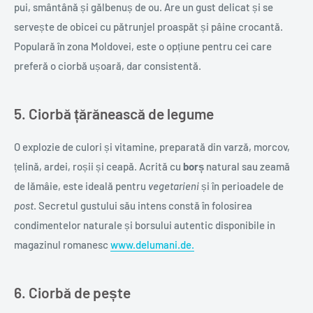
pui, smântână și gălbenuș de ou. Are un gust delicat și se
servește de obicei cu pătrunjel proaspăt și pâine crocantă.
Populară în zona Moldovei, este o opțiune pentru cei care
preferă o ciorbă ușoară, dar consistentă.
5. Ciorbă țărănească de legume
O explozie de culori și vitamine, preparată din varză, morcov,
țelină, ardei, roșii și ceapă. Acrită cu
borș
natural sau zeamă
de lămâie, este ideală pentru
vegetarieni
și în perioadele de
post
. Secretul gustului său intens constă în folosirea
condimentelor naturale și borsului autentic disponibile in
magazinul romanesc
www.delumani.de.
6. Ciorbă de pește